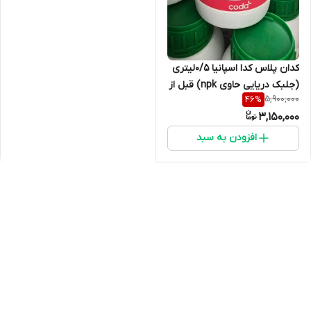
کدان پلاس کدا اسپانیا 0/5لیتری
(جلبک دریایی حاوی npk) قبل از
5,900,000
46
%
سفارش تماس بفرمایید
3,150,000
افزودن به سبد