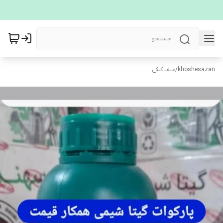
khoshesazan
/
علف کش