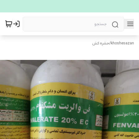
khoshesazan
/
حشره کش