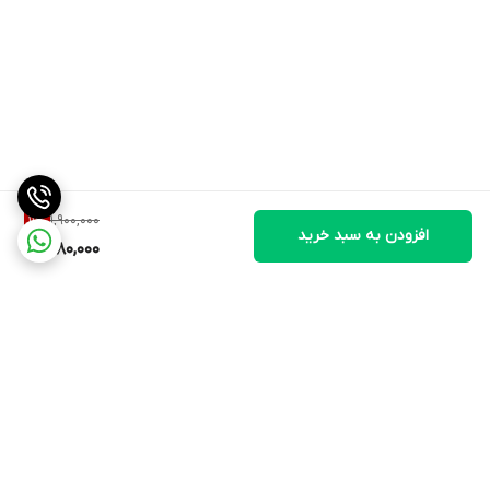
1,900,000
11
%
افزودن به سبد خرید
1,680,000
برگشت به بالا