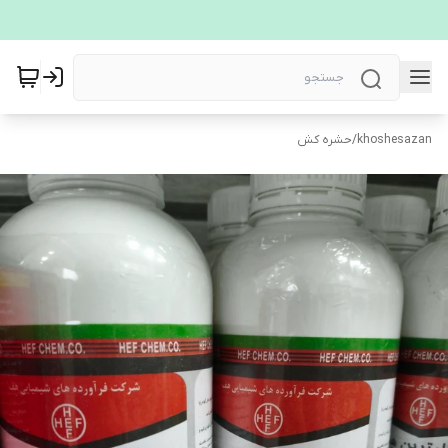
khoshesazan
/
حشره کش