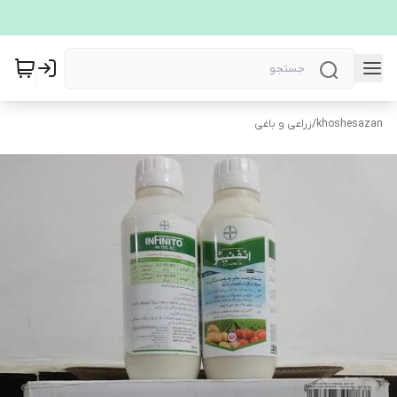
khoshesazan
/
زراعی و باغی