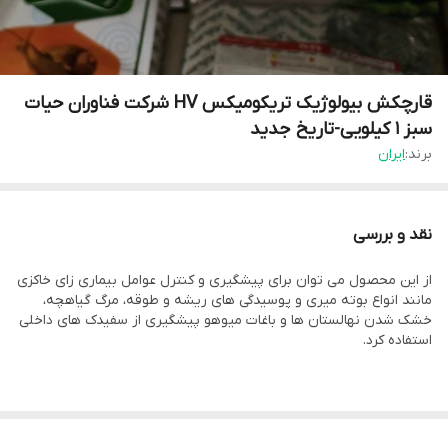
قارچکش بیولوژیک تریکومیکس HV شرکت فناوران حیات
سبز 1 کیلویی-تاریخ جدید
برند:
ایران
نقد و بررسی
از این محصول می توان برای پیشگیری و کنترل عوامل بیماری زای خاکزی
مانند انواع بوته میری و پوسیدگی های ریشه و طوقه، مرگ گیاهچه،
خشک شدن نهالستان ها و باغات میوهو پیشگیری از سفیدک های داخلی
استفاده کرد.
با توجه به تنوع کارایی تریکومیکس در کنترل عوامل بیماری زا و تسریع
رشد گیاهی موارد زیر توصیه می شود.