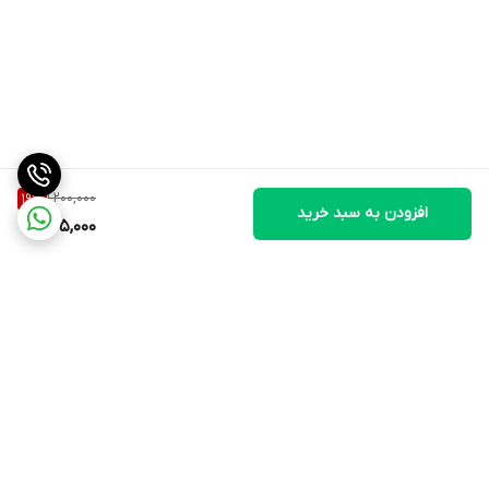
1,200,000
19
%
افزودن به سبد خرید
965,000
برگشت به بالا