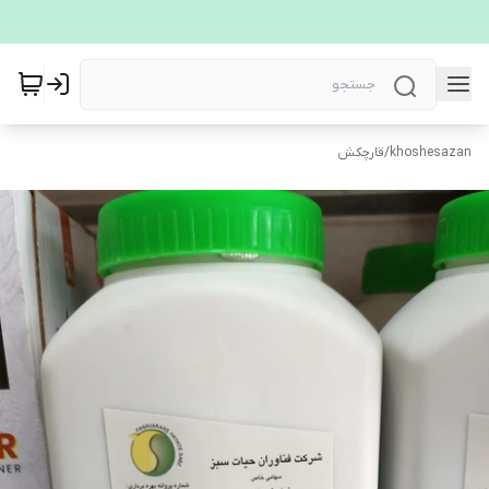
khoshesazan
/
قارچکش