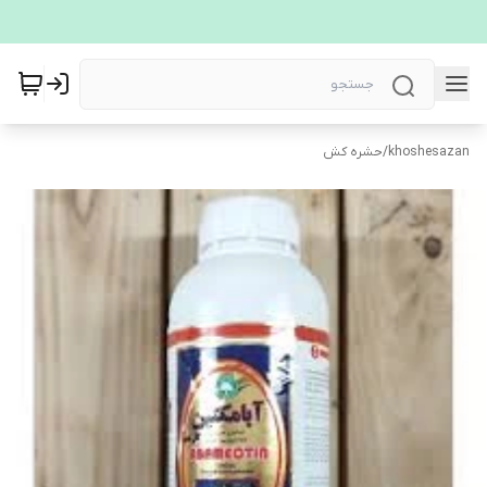
khoshesazan
/
حشره کش