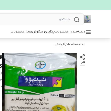
دسته‌بندی محصولات
پیگیری سفارش
همه محصولات
khoshesazan
/
قارچکش
ق
گ
ای
بر
دس