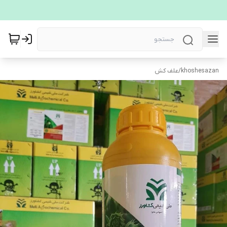
khoshesazan
/
علف کش