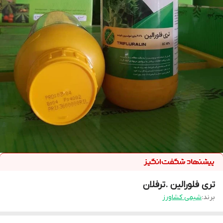
تری فلورالین .ترفلان
برند:
شیمی کشاورز