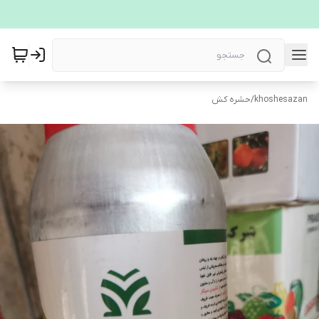
khoshesazan
/
حشره کش