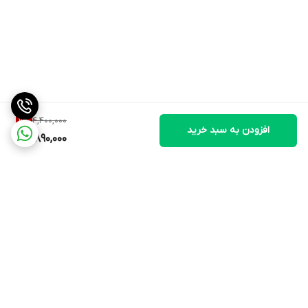
4,400,000
11
%
افزودن به سبد خرید
3,890,000
برگشت به بالا