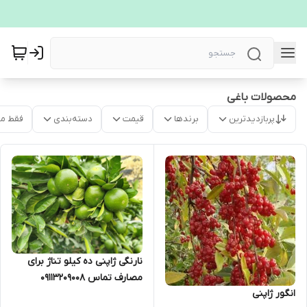
محصولات باغی
پربازدیدترین
برندها
قیمت
دسته‌بندی
فقط م
نارنگی ژاپنی ده کیلو تناژ برای
مصارف تماس 09113209008
انگور ژاپنی