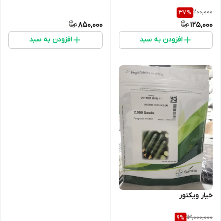
200,000
37
%
850,000
125,000
افزودن به سبد
افزودن به سبد
خیار ویکتور
13,000,000
9
%